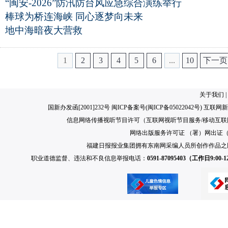
“闽安-2026”防汛防台风应急综合演练举行
棒球为桥连海峡 同心逐梦向未来
地中海暗夜大营救
1
2
3
4
5
6
...
10
下一页
关于我们
|
国新办发函[2001]232号 闽ICP备案号(
闽ICP备05022042号
) 互联网新
信息网络传播视听节目许可（互联网视听节目服务/移动互联网视
网络出版服务许可证 （署）网出证（闽）
福建日报报业集团拥有东南网采编人员所创作作品之
职业道德监督、违法和不良信息举报电话：
0591-87095403（工作日9:00-12