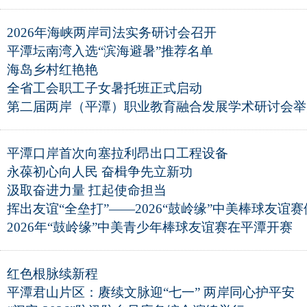
2026年海峡两岸司法实务研讨会召开
平潭坛南湾入选“滨海避暑”推荐名单
海岛乡村红艳艳
全省工会职工子女暑托班正式启动
第二届两岸（平潭）职业教育融合发展学术研讨会举
平潭口岸首次向塞拉利昂出口工程设备
永葆初心向人民 奋楫争先立新功
汲取奋进力量 扛起使命担当
挥出友谊“全垒打”——2026“鼓岭缘”中美棒球友谊
2026年“鼓岭缘”中美青少年棒球友谊赛在平潭开赛
红色根脉续新程
平潭君山片区：赓续文脉迎“七一” 两岸同心护平安