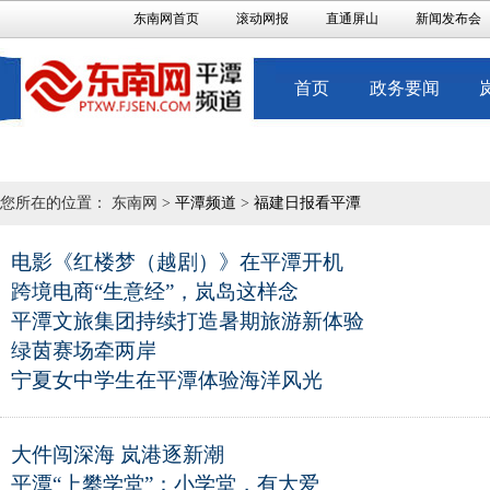
东南网首页
滚动网报
直通屏山
新闻发布会
首页
政务要闻
您所在的位置： 东南网 >
平潭频道
>
福建日报看平潭
电影《红楼梦（越剧）》在平潭开机
跨境电商“生意经”，岚岛这样念
平潭文旅集团持续打造暑期旅游新体验
绿茵赛场牵两岸
宁夏女中学生在平潭体验海洋风光
大件闯深海 岚港逐新潮
平潭“上攀学堂”：小学堂，有大爱