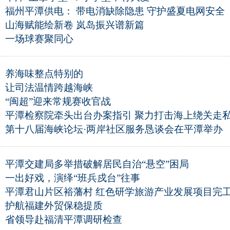
福州平潭供电： 带电消缺除隐患 守护盛夏电网安全
山海赋能绘新卷 岚岛振兴谱新篇
一场球赛聚同心
养海味整点特别的
让司法温情跨越海峡
“闽超”迎来常规赛收官战
平潭检察院牵头出台办案指引 聚力打击海上绕关走
第十八届海峡论坛·两岸社区服务恳谈会在平潭举办
平潭交建局多举措破解居民自治“悬空”困局
一出好戏，演绎“班兵戍台”往事
平潭君山片区裕藩村 红色研学旅游产业发展项目完
护航福建外贸保稳提质
省领导赴福清平潭调研检查