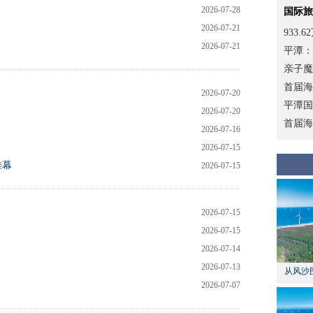
2026-07-28
国际旅
2026-07-21
933
2026-07-21
平潭：
亲子魔
连
首届海
2026-07-20
活动
平潭国
2026-07-20
首届海
2026-07-16
2026-07-15
帷幕
2026-07-15
2026-07-15
2026-07-15
2026-07-14
2026-07-13
从风沙
2026-07-07