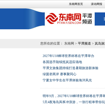
东南网首页
滚动网报
您所在的位置： 东南网 >
平潭频道
>
岚岛旅
2027年U18棒球世界杯将在平潭举办
各国选手陆续抵岚适应场地
平潭文旅集团持续打造暑期旅游新体验
绿茵牵两岸 赛事聚同心
宁夏女中学生在平潭体验海洋风光
明年9月，2027年U18棒球世界杯将在平潭
5天4夜海岛风筝冲浪游，一张行程单带你