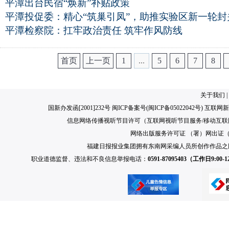
平潭出台民宿“焕新”补贴政策
平潭投促委：精心“筑巢引凤”，助推实验区新一轮封
平潭检察院：扛牢政治责任 筑牢作风防线
首页
上一页
1
...
5
6
7
8
关于我们
|
国新办发函[2001]232号 闽ICP备案号(
闽ICP备05022042号
) 互联网新
信息网络传播视听节目许可（互联网视听节目服务/移动互联网视
网络出版服务许可证 （署）网出证（闽）
福建日报报业集团拥有东南网采编人员所创作作品之
职业道德监督、违法和不良信息举报电话：
0591-87095403（工作日9:00-12