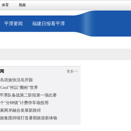
体育
视频
平潭要闻
福建日报看平潭
闻
更多>>
岛语族快活岛开园
na Cool”何以“圈粉”世界
”平潭队备战第二阶段第一场比赛
个“分钟级”计费停车场投用
索两岸融合发展新路径
旅集团持续打造暑期旅游新体验