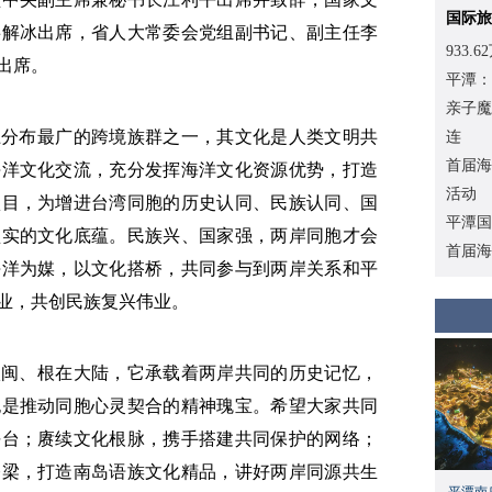
国际旅
事解冰出席，省人大常委会党组副书记、副主任李
933
出席。
平潭：
亲子魔
上分布最广的跨境族群之一，其文化是人类文明共
连
首届海
海洋文化交流，充分发挥海洋文化资源优势，打造
活动
项目，为增进台湾同胞的历史认同、民族认同、国
平潭国
坚实的文化底蕴。民族兴、国家强，两岸同胞才会
首届海
海洋为媒，以文化搭桥，共同参与到两岸关系和平
业，共创民族复兴伟业。
八闽、根在大陆，它承载着两岸共同的历史记忆，
也是推动同胞心灵契合的精神瑰宝。希望大家共同
平台；赓续文化根脉，携手搭建共同保护的网络；
桥梁，打造南岛语族文化精品，讲好两岸同源共生