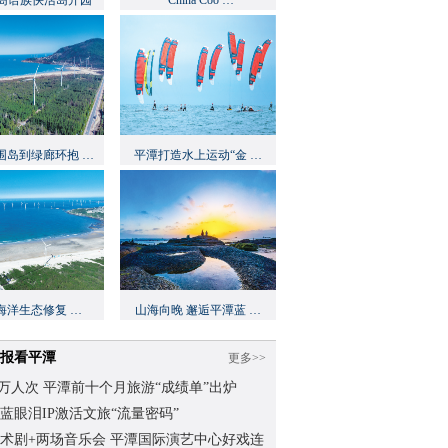
岛语族快活岛开园
“China Coo …
围岛到绿廊环抱 …
平潭打造水上运动“金 …
海洋生态修复 …
山海向晚 邂逅平潭蓝 …
报看平潭
更多>>
.62万人次 平潭前十个月旅游“成绩单”出炉
蓝眼泪IP激活文旅“流量密码”
术剧+两场音乐会 平潭国际演艺中心好戏连