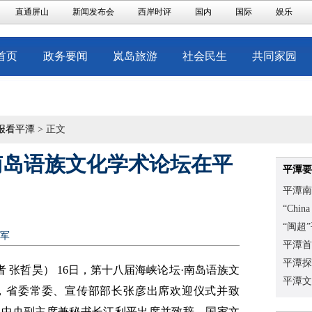
直通屏山
新闻发布会
西岸时评
国内
国际
娱乐
首页
政务要闻
岚岛旅游
社会民生
共同家园
报看平潭
> 正文
南岛语族文化学术论坛在平
平潭要
平潭南
“Chi
“闽超
军
平潭首
平潭探
者 张哲昊） 16日，第十八届海峡论坛·南岛语族文
平潭文
，省委常委、宣传部部长张彦出席欢迎仪式并致
盟中央副主席兼秘书长江利平出席并致辞，国家文