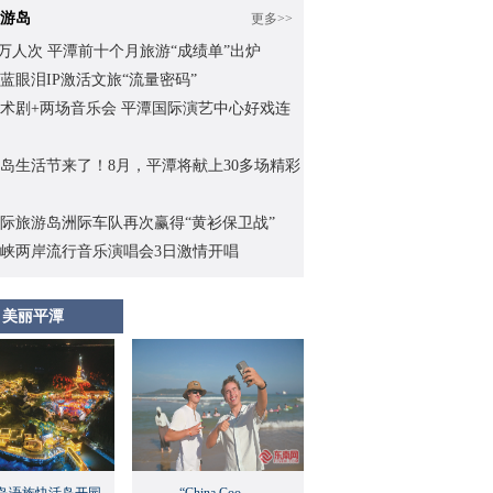
游岛
更多>>
.62万人次 平潭前十个月旅游“成绩单”出炉
蓝眼泪IP激活文旅“流量密码”
术剧+两场音乐会 平潭国际演艺中心好戏连
岛生活节来了！8月，平潭将献上30多场精彩
际旅游岛洲际车队再次赢得“黄衫保卫战”
峡两岸流行音乐演唱会3日激情开唱
美丽平潭