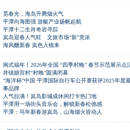
觅春光，海岛升腾烟火气
平潭向海图强 游艇产业扬帆起航
平潭十二生肖奇岩寻踪
岚岛迎春人气旺 文旅市场“新”意浓
海风醺新春 岚色入镜来
闽式福年丨2026年全国 “四季村晚” 春节示范展示
井镇娘宫村“村晚”圆满闭幕
“海洋杯”中国·平潭国际自行车公开赛获评2025年度
事品牌
人气拉满！岚岛影城成休闲打卡热门地
平潭用一场街头音乐会，解锁新春松弛感
平潭：马年新春游岚岛，山海烟火皆动人