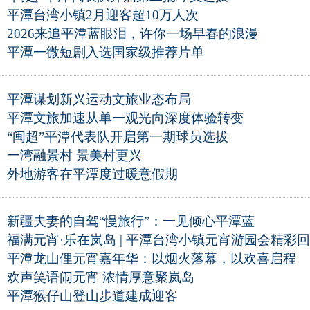
平潭台湾小镇2月迎客超10万人次
2026来追平潭蓝眼泪，许你一场早春的浪漫
平潭一微短剧入选国家级推荐片单
平潭谋划新兴运动文旅业态布局
平潭文旅加速从单一观光向深度体验转变
“闽超”平潭代表队开启第一期球员选拔
一湾融景村 景美村更兴
外地游客在平潭度过暖意假期
新疆夫妻的自驾“慢旅行”：一见倾心平潭蓝
福满元宵·乐在岚岛 | 平潭台湾小镇元宵游园会精彩
平潭龙山俚元宵嘉年华：以烟火落幕，以欢喜启程
欢声笑语闹元宵 浓情厚意聚岚岛
平潭猴仔山登山步道建成迎客