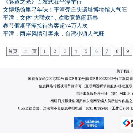
《隧道之光》首发式在平潭举行
文博场馆里寻年味！平潭壳丘头遗址博物馆人气旺
平潭：文体“大联欢”，欢歌竞逐闹新春
春节假期平潭接待游客超74万人次
平潭：两岸风情引客来，台湾小镇人气旺
首页
上一页
1
2
3
4
5
6
7
8
9
关于我们
|
国新办发函[2001]232号 闽ICP备案号(
闽ICP备05022042号
) 互联网新
信息网络传播视听节目许可（互联网视听节目服务/移动互联网视
网络出版服务许可证 （署）网出证（闽）
福建日报报业集团拥有东南网采编人员所创作作品之
职业道德监督、违法和不良信息举报电话：
0591-87095403（工作日9:00-12