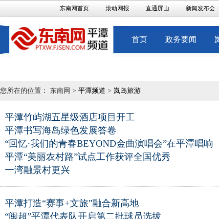
东南网首页
滚动网报
直通屏山
新闻发布会
首页
政务要闻
您所在的位置： 东南网 >
平潭频道
>
岚岛旅游
平潭竹屿湖五星级酒店项目开工
平潭书写海岛绿色发展答卷
“回忆·我们的青春BEYOND金曲演唱会”在平潭唱响
平潭“美丽农村路”试点工作获评全国优秀
一湾融景村更兴
平潭打造“赛事+文旅”融合新高地
“闽超”平潭代表队开启第二批球员选拔