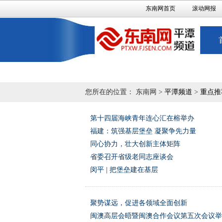
东南网首页
滚动网报
您所在的位置： 东南网 >
平潭频道
>
重点推
第十四届海峡青年连心汇在榕举办
福建：筑强基层堡垒 凝聚争先力量
同心协力，壮大创新主体矩阵
省委召开省级老同志座谈会
闵平 | 把堡垒建在基层
聚势谋远，促进各领域全面创新
闽澳高层会晤暨闽澳合作会议第五次会议举