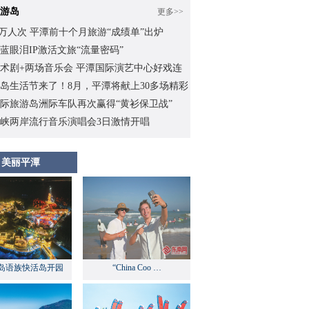
游岛
更多>>
.62万人次 平潭前十个月旅游“成绩单”出炉
蓝眼泪IP激活文旅“流量密码”
术剧+两场音乐会 平潭国际演艺中心好戏连
岛生活节来了！8月，平潭将献上30多场精彩
际旅游岛洲际车队再次赢得“黄衫保卫战”
峡两岸流行音乐演唱会3日激情开唱
美丽平潭
岛语族快活岛开园
“China Coo …