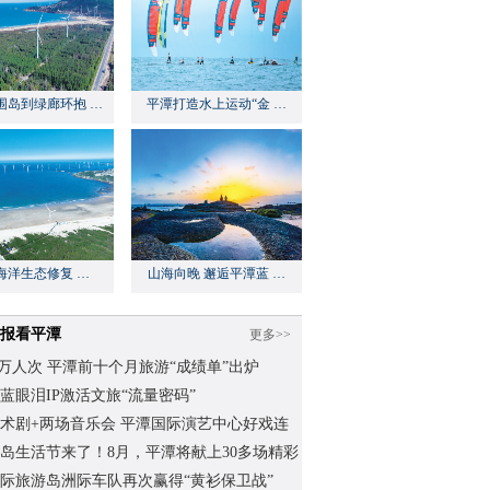
围岛到绿廊环抱 …
平潭打造水上运动“金 …
海洋生态修复 …
山海向晚 邂逅平潭蓝 …
报看平潭
更多>>
.62万人次 平潭前十个月旅游“成绩单”出炉
蓝眼泪IP激活文旅“流量密码”
术剧+两场音乐会 平潭国际演艺中心好戏连
岛生活节来了！8月，平潭将献上30多场精彩
际旅游岛洲际车队再次赢得“黄衫保卫战”