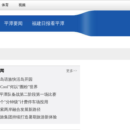
体育
视频
平潭要闻
福建日报看平潭
闻
更多>>
岛语族快活岛开园
na Cool”何以“圈粉”世界
”平潭队备战第二阶段第一场比赛
个“分钟级”计费停车场投用
索两岸融合发展新路径
旅集团持续打造暑期旅游新体验