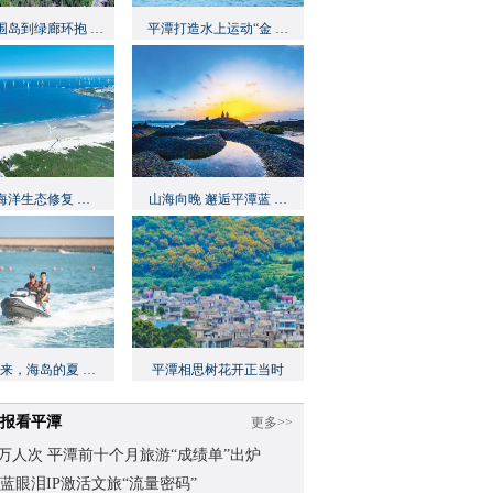
围岛到绿廊环抱 …
平潭打造水上运动“金 …
海洋生态修复 …
山海向晚 邂逅平潭蓝 …
起来，海岛的夏 …
平潭相思树花开正当时
报看平潭
更多>>
.62万人次 平潭前十个月旅游“成绩单”出炉
蓝眼泪IP激活文旅“流量密码”