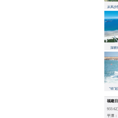
从风沙
深耕
“动”
福建日
933
平潭：