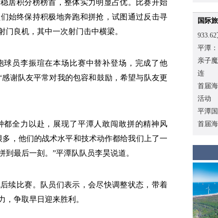
，稳居积分榜榜首，整体实力明显占优。比赛开始
员们始终保持积极地奔跑和拼抢，试图通过反击寻
国际旅
射门良机，其中一次射门击中横梁。
933
平潭：
亲子魔
胞球员李振瑄在本场比赛中替补登场，完成了他
连
：“感谢队友平常对我的包容和鼓励，希望与队友更
首届海
活动
平潭国
钟都全力以赴，展现了平潭人敢闯敢拼的精神风
首届海
很多，他们的战术水平和技术动作都给我们上了一
拼到最后一刻。”平潭队队员李昊说道。
战后续比赛。队员们表示，会尽快调整状态，带着
力，争取早日迎来胜利。