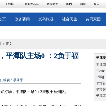
直通屏山
新闻发布会
西岸时评
国内
国际
娱乐
首页
政务要闻
岚岛旅游
社会民生
共同家园
生
> 正文
，平潭队主场0 ：2负于福
平潭要
平潭南
“Chi
“闽超
任编辑：季亚军
平潭首
平潭探
轮正式打响，平潭队主场0：2惜败于福州队。
平潭文