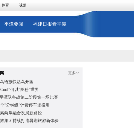
体育
视频
平潭要闻
福建日报看平潭
闻
更多>>
岛语族快活岛开园
na Cool”何以“圈粉”世界
”平潭队备战第二阶段第一场比赛
个“分钟级”计费停车场投用
索两岸融合发展新路径
旅集团持续打造暑期旅游新体验