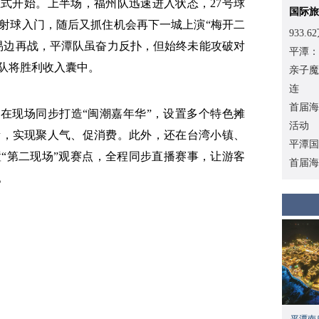
正式开始。上半场，福州队迅速进入状态，27号球
国际旅
射球入门，随后又抓住机会再下一城上演“梅开二
933
易边再战，平潭队虽奋力反扑，但始终未能攻破对
平潭：
州队将胜利收入囊中。
亲子魔
连
首届海
，在现场同步打造“闽潮嘉年华”，设置多个特色摊
活动
素，实现聚人气、促消费。此外，还在台湾小镇、
平潭国
“第二现场”观赛点，全程同步直播赛事，让游客
首届海
。