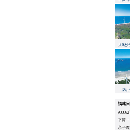
平潭南
从风沙
深耕
福建日
933
平潭：
亲子魔