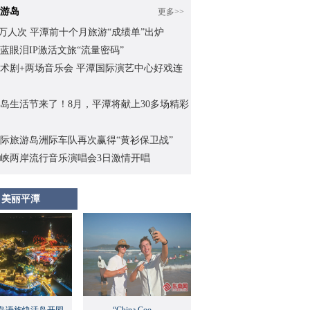
游岛
更多>>
.62万人次 平潭前十个月旅游“成绩单”出炉
蓝眼泪IP激活文旅“流量密码”
术剧+两场音乐会 平潭国际演艺中心好戏连
岛生活节来了！8月，平潭将献上30多场精彩
际旅游岛洲际车队再次赢得“黄衫保卫战”
峡两岸流行音乐演唱会3日激情开唱
美丽平潭