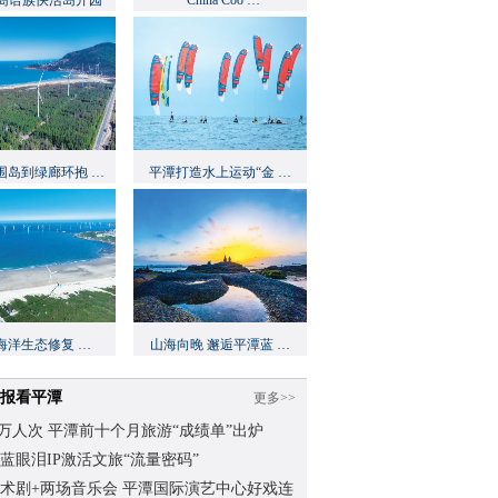
岛语族快活岛开园
“China Coo …
围岛到绿廊环抱 …
平潭打造水上运动“金 …
海洋生态修复 …
山海向晚 邂逅平潭蓝 …
报看平潭
更多>>
.62万人次 平潭前十个月旅游“成绩单”出炉
蓝眼泪IP激活文旅“流量密码”
术剧+两场音乐会 平潭国际演艺中心好戏连