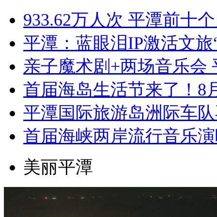
933.62万人次 平潭前
平潭：蓝眼泪IP激活文旅
亲子魔术剧+两场音乐会
首届海岛生活节来了！8
平潭国际旅游岛洲际车队
首届海峡两岸流行音乐演
美丽平潭