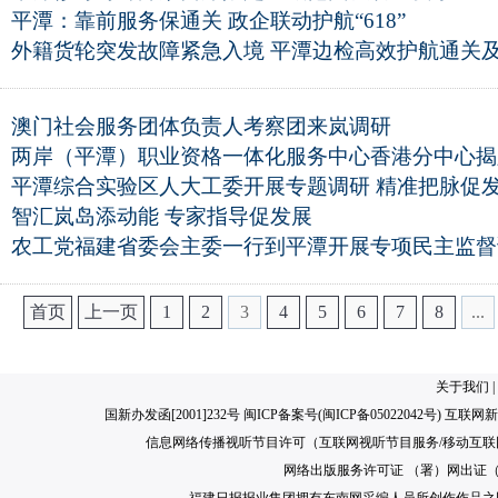
平潭：靠前服务保通关 政企联动护航“618”
外籍货轮突发故障紧急入境 平潭边检高效护航通关
澳门社会服务团体负责人考察团来岚调研
两岸（平潭）职业资格一体化服务中心香港分中心揭
平潭综合实验区人大工委开展专题调研 精准把脉促
智汇岚岛添动能 专家指导促发展
农工党福建省委会主委一行到平潭开展专项民主监督
首页
上一页
1
2
3
4
5
6
7
8
...
关于我们
|
国新办发函[2001]232号 闽ICP备案号(
闽ICP备05022042号
) 互联网新
信息网络传播视听节目许可（互联网视听节目服务/移动互联网视
网络出版服务许可证 （署）网出证（闽）