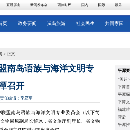
直通屏山
新闻发布会
西岸时评
国内
国际
娱乐
首页
政务要闻
岚岛旅游
社会民生
共同家园
闻
> 正文
盟南岛语族与海洋文明专
平潭要
“闽超
潭召开
平潭首
平潭探
责任编辑：季亚军
平潭文
福建唯
保护联盟南岛语族与海洋文明专业委员会（以下简
背后
家文物局原副局长解冰，省文旅厅副厅长、省文物
平潭推
委会副主任陈训明等出席会议。