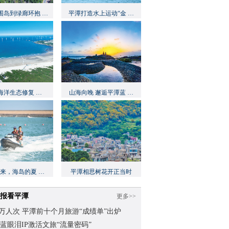
围岛到绿廊环抱 …
平潭打造水上运动“金 …
海洋生态修复 …
山海向晚 邂逅平潭蓝 …
起来，海岛的夏 …
平潭相思树花开正当时
报看平潭
更多>>
.62万人次 平潭前十个月旅游“成绩单”出炉
蓝眼泪IP激活文旅“流量密码”