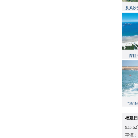
从风沙
深耕
“动”
福建日
933
平潭：