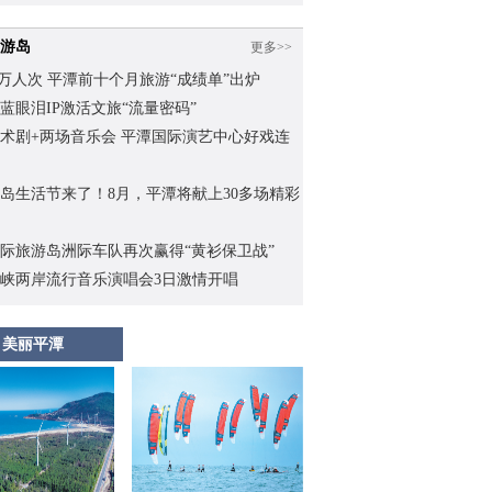
游岛
更多>>
.62万人次 平潭前十个月旅游“成绩单”出炉
蓝眼泪IP激活文旅“流量密码”
术剧+两场音乐会 平潭国际演艺中心好戏连
岛生活节来了！8月，平潭将献上30多场精彩
际旅游岛洲际车队再次赢得“黄衫保卫战”
峡两岸流行音乐演唱会3日激情开唱
美丽平潭