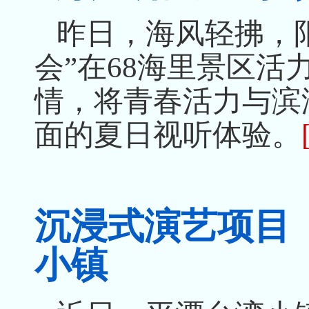
昨日，海风轻拂，阳
会”在68海里景区
情，将青春活力与滨
面的夏日视听体验。
沉浸式演艺项目
小镇