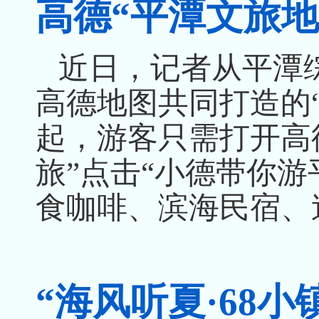
高德“平潭文旅地
近日，记者从平潭
高德地图共同打造的
起，游客只需打开高德
旅”点击“小德带你
食咖啡、滨海民宿、
“海风听夏·68