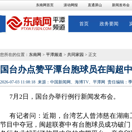
东南网首页
滚动网报
直通屏山
新闻发布会
首页
政务要闻
您所在的位置：
东南网
>
平潭频道
>
共同家园
> 正文
国台办点赞平潭台胞球员在闽超
2026-07-03 11:08:18
来源：中国新闻网、海博TV、平潭网
责任编辑：
7月2日，国台办举行例行新闻发布会。
有记者问：近期，台湾艺人曾沛慈在湖南卫
节目中夺冠，闽超联赛中有台胞球员成功破门