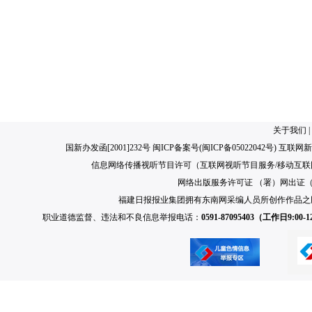
关于我们
|
国新办发函[2001]232号 闽ICP备案号(
闽ICP备05022042号
) 互联网新
信息网络传播视听节目许可（互联网视听节目服务/移动互联网视
网络出版服务许可证 （署）网出证（闽）
福建日报报业集团拥有东南网采编人员所创作作品之
职业道德监督、违法和不良信息举报电话：
0591-87095403（工作日9:00-12