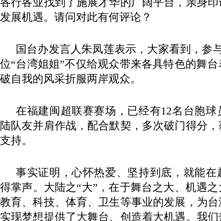
各行各业找到了施展才华的广阔平台，亲身印
发展机遇。请问对此有何评论？
国台办发言人朱凤莲表示，大家看到，参与《
位“台湾姐姐”不仅给观众带来各具特色的舞
破自我的风采折服两岸观众。
在福建闽超联赛赛场，已经有12名台胞球
陆队友并肩作战，配合默契，多次破门得分，
支持。
事实证明，心怀热爱、坚持到底，就能在
得掌声。大陆之“大”，在于舞台之大、机遇
教育、科技、体育、卫生等事业的发展，为台
实现梦想提供了大舞台、创造着大机遇。我们