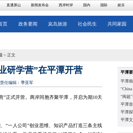
直通屏山
新闻发布会
西岸时评
国内
国际
娱乐
首页
政务要闻
岚岛旅游
社会民生
共同家园
园
> 正文
创业研学营”在平潭开营
平潭要
平潭南
责任编辑：季亚军
“Chi
“闽超
学营”正式开营。两岸同胞齐聚平潭，开启为期10天
平潭首
平潭探
平潭文
能、“一人公司”创业思维、知识产品打造三条主线