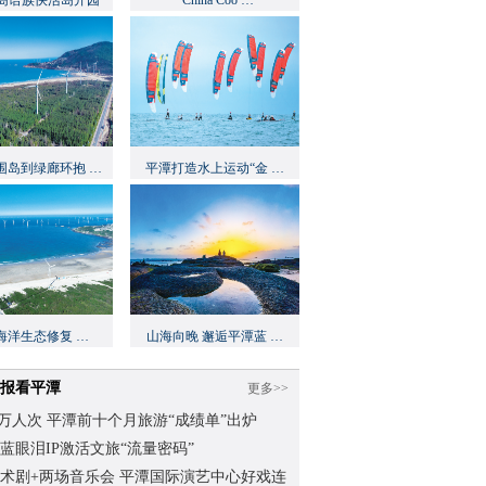
岛语族快活岛开园
“China Coo …
围岛到绿廊环抱 …
平潭打造水上运动“金 …
海洋生态修复 …
山海向晚 邂逅平潭蓝 …
报看平潭
更多>>
.62万人次 平潭前十个月旅游“成绩单”出炉
蓝眼泪IP激活文旅“流量密码”
术剧+两场音乐会 平潭国际演艺中心好戏连