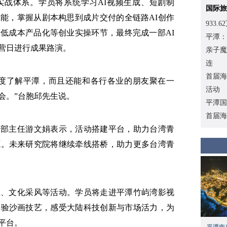
实战体系。学员将系统学习AI视频生成、短剧制
国际旅
能，掌握从剧本构思到成片交付的全链路AI创作
933
低成本产品化等创业实操环节，最终完成一部AI
平潭：
营日进行成果路演。
亲子魔
连
首届海
深度了解平潭，而且还能和各行各业的朋友聚在一
活动
会。”台胞邱先生说。
平潭国
首届海
究部主任游文娟表示，活动搭建平台，助力台湾青
源。未来研究院将继续牵线搭桥，助力更多台湾青
业、文化采风等活动。学员将走进平潭竹屿湾影视
体验沙画技艺，感受大陆科技创新与市场活力，为
平台。