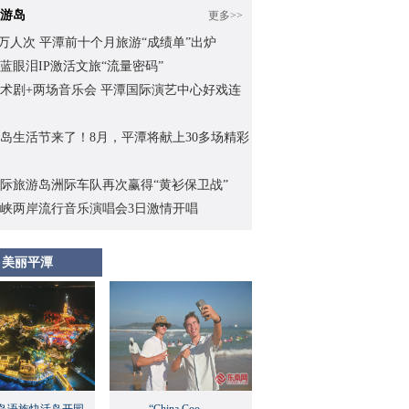
游岛
更多>>
.62万人次 平潭前十个月旅游“成绩单”出炉
蓝眼泪IP激活文旅“流量密码”
术剧+两场音乐会 平潭国际演艺中心好戏连
岛生活节来了！8月，平潭将献上30多场精彩
际旅游岛洲际车队再次赢得“黄衫保卫战”
峡两岸流行音乐演唱会3日激情开唱
美丽平潭