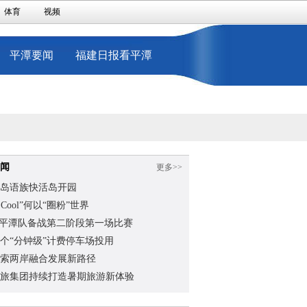
体育
视频
平潭要闻
福建日报看平潭
闻
更多>>
岛语族快活岛开园
na Cool”何以“圈粉”世界
”平潭队备战第二阶段第一场比赛
个“分钟级”计费停车场投用
索两岸融合发展新路径
旅集团持续打造暑期旅游新体验