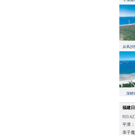
平潭南
从风沙
深耕
福建日
933
平潭：
亲子魔