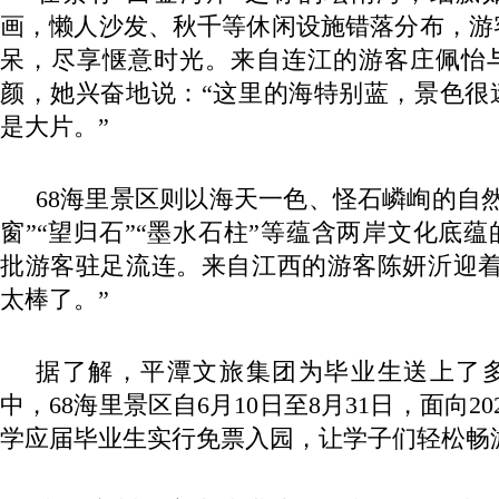
画，懒人沙发、秋千等休闲设施错落分布，游
呆，尽享惬意时光。来自连江的游客庄佩怡
颜，她兴奋地说：“这里的海特别蓝，景色很
是大片。”
68海里景区则以海天一色、怪石嶙峋的自
窗”“望归石”“墨水石柱”等蕴含两岸文化底
批游客驻足流连。来自江西的游客陈妍沂迎着
太棒了。”
据了解，平潭文旅集团为毕业生送上了
中，68海里景区自6月10日至8月31日，面向2
学应届毕业生实行免票入园，让学子们轻松畅