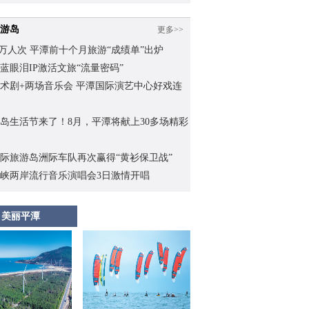
游岛
更多>>
.62万人次 平潭前十个月旅游“成绩单”出炉
蓝眼泪IP激活文旅“流量密码”
术剧+两场音乐会 平潭国际演艺中心好戏连
岛生活节来了！8月，平潭将献上30多场精彩
际旅游岛洲际车队再次赢得“黄衫保卫战”
峡两岸流行音乐演唱会3日激情开唱
美丽平潭