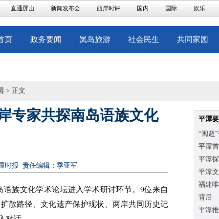
直通屏山
新闻发布会
西岸时评
国内
国际
娱乐
首页
政务要闻
岚岛旅游
社会民生
共同家园
园
> 正文
岸专家共探南岛语族文化
平潭要
“闽超
平潭首
平潭探
潭时报
责任编辑：季亚军
平潭文
福建唯
岛语族文化学术论坛进入学术研讨环节。9位来自
背后
与扩散路径、文化遗产保护现状、两岸共同历史记
平潭推
入对话。