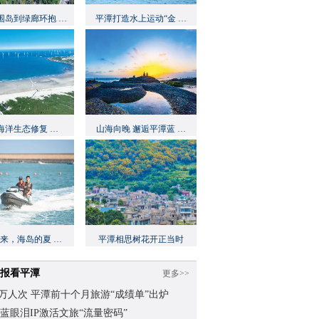
围岛到绿廊环抱 …
平潭打造水上运动“金 …
海洋生态修复 …
山海向晚 邂逅平潭蓝 …
起来，海岛的夏 …
平潭相思树花开正当时
报看平潭
更多>>
.62万人次 平潭前十个月旅游“成绩单”出炉
蓝眼泪IP激活文旅“流量密码”