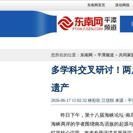
东南网首页
滚动网报
您所在的位置：
东南网
>
平潭频道
>
共同家
多学科交叉研讨！两
遗产
2026-06-17 11:02:32
林彤欣 江信恒
来源：平
昨日下午，第十八届海峡论坛·南
海峡两岸的学者围绕南岛语族的起源
忆等核心议题，发表专题演讲并展开深