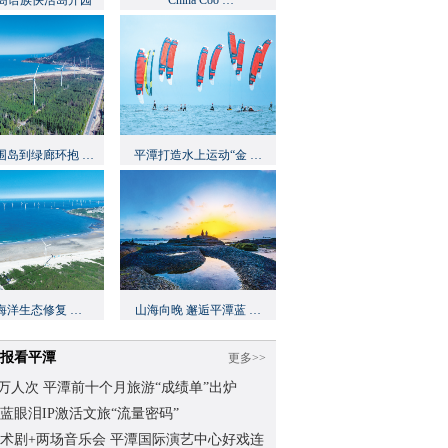
岛语族快活岛开园
“China Coo …
围岛到绿廊环抱 …
平潭打造水上运动“金 …
海洋生态修复 …
山海向晚 邂逅平潭蓝 …
报看平潭
更多>>
.62万人次 平潭前十个月旅游“成绩单”出炉
蓝眼泪IP激活文旅“流量密码”
术剧+两场音乐会 平潭国际演艺中心好戏连