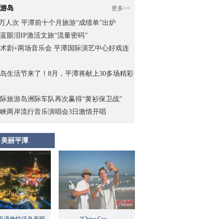
游岛
更多>>
.62万人次 平潭前十个月旅游“成绩单”出炉
蓝眼泪IP激活文旅“流量密码”
术剧+两场音乐会 平潭国际演艺中心好戏连
岛生活节来了！8月，平潭将献上30多场精彩
际旅游岛洲际车队再次赢得“黄衫保卫战”
峡两岸流行音乐演唱会3日激情开唱
美丽平潭