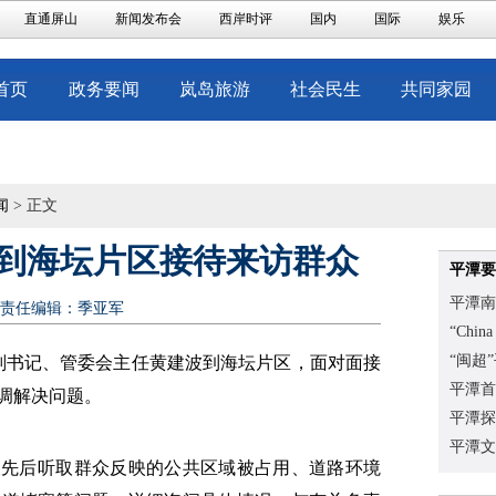
直通屏山
新闻发布会
西岸时评
国内
国际
娱乐
首页
政务要闻
岚岛旅游
社会民生
共同家园
闻
> 正文
到海坛片区接待来访群众
平潭要
平潭南
责任编辑：季亚军
“Chi
“闽超
委副书记、管委会主任黄建波到海坛片区，面对面接
平潭首
调解决问题。
平潭探
平潭文
波先后听取群众反映的公共区域被占用、道路环境