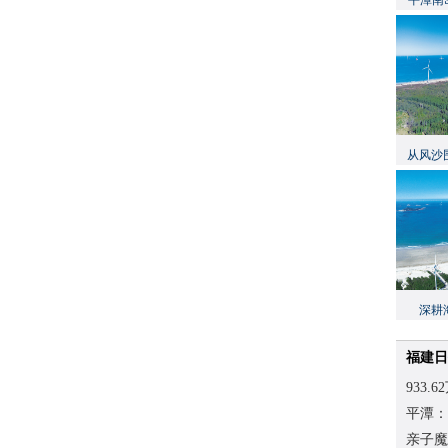
平潭南
从风沙
深耕
福建日
933
平潭：
亲子魔