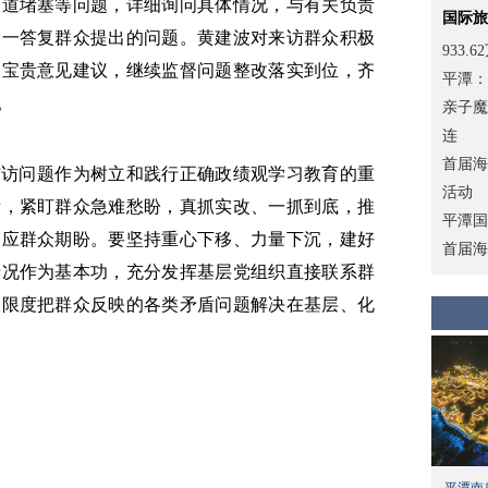
通道堵塞等问题，详细询问具体情况，与有关负责
国际旅
逐一答复群众提出的问题。黄建波对来访群众积极
933
提宝贵意见建议，继续监督问题整改落实到位，齐
平潭：
。
亲子魔
连
首届海
信访问题作为树立和践行正确政绩观学习教育的重
活动
绩，紧盯群众急难愁盼，真抓实改、一抓到底，推
平潭国
回应群众期盼。要坚持重心下移、力量下沉，建好
首届海
情况作为基本功，充分发挥基层党组织直接联系群
大限度把群众反映的各类矛盾问题解决在基层、化