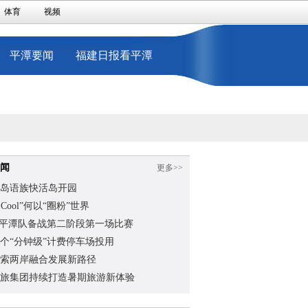
体育
视频
平潭要闻
福建日报看平潭
闻
更多>>
岛语族快活岛开园
na Cool”何以“圈粉”世界
”平潭队备战第二阶段第一场比赛
个“分钟级”计费停车场投用
索两岸融合发展新路径
旅集团持续打造暑期旅游新体验