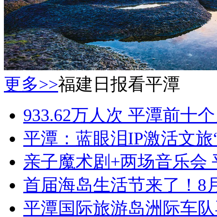
更多>>
福建日报看平潭
933.62万人次 平潭前
平潭：蓝眼泪IP激活文旅
亲子魔术剧+两场音乐会
首届海岛生活节来了！8
平潭国际旅游岛洲际车队