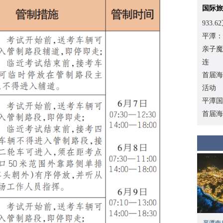
国际旅
933
平潭：
亲子魔
连
首届海
活动
平潭国
首届海