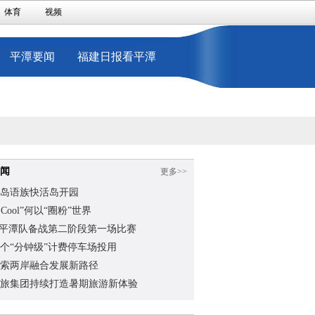
体育
视频
平潭要闻
福建日报看平潭
闻
更多>>
岛语族快活岛开园
na Cool”何以“圈粉”世界
”平潭队备战第二阶段第一场比赛
个“分钟级”计费停车场投用
索两岸融合发展新路径
旅集团持续打造暑期旅游新体验