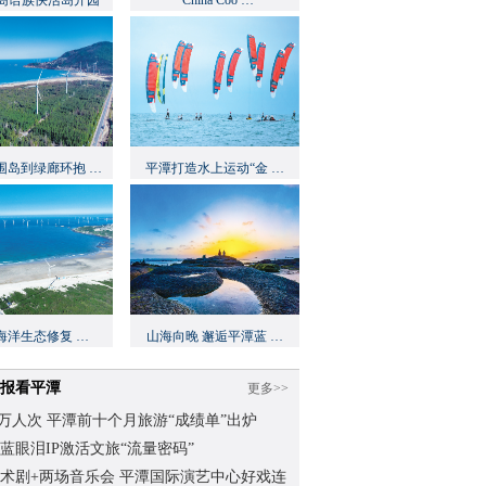
岛语族快活岛开园
“China Coo …
围岛到绿廊环抱 …
平潭打造水上运动“金 …
海洋生态修复 …
山海向晚 邂逅平潭蓝 …
报看平潭
更多>>
.62万人次 平潭前十个月旅游“成绩单”出炉
蓝眼泪IP激活文旅“流量密码”
术剧+两场音乐会 平潭国际演艺中心好戏连