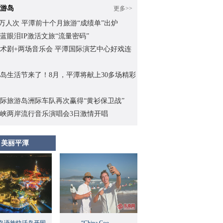
游岛
更多>>
.62万人次 平潭前十个月旅游“成绩单”出炉
蓝眼泪IP激活文旅“流量密码”
术剧+两场音乐会 平潭国际演艺中心好戏连
岛生活节来了！8月，平潭将献上30多场精彩
际旅游岛洲际车队再次赢得“黄衫保卫战”
峡两岸流行音乐演唱会3日激情开唱
美丽平潭