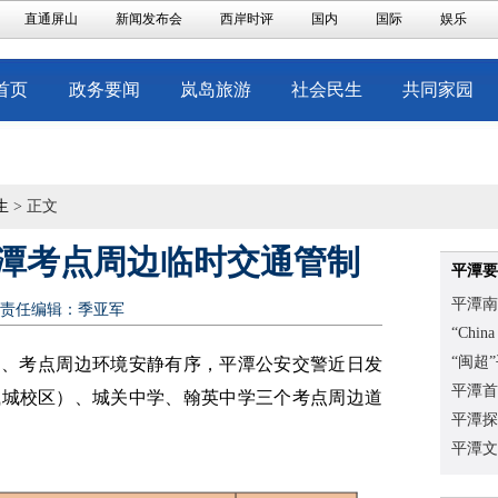
直通屏山
新闻发布会
西岸时评
国内
国际
娱乐
首页
政务要闻
岚岛旅游
社会民生
共同家园
生
> 正文
潭考点周边临时交通管制
平潭要
平潭南
责任编辑：季亚军
“Chi
“闽超
通、考点周边环境安静有序，平潭公安交警近日发
平潭首
岚城校区）、城关中学、翰英中学三个考点周边道
平潭探
平潭文