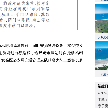
平潭南
从风沙
通标志和隔离设施，同时安排铁骑巡逻，确保突发
提前规划出行路线，途经考点周边时自觉禁鸣喇
”实验区公安局交通管理支队骑警大队二级警长罗
深耕
福建日
933
平潭：
亲子魔